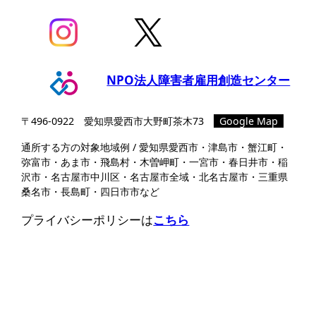
NPO法人障害者雇用創造センター
〒496-0922 愛知県愛⻄市⼤野町茶⽊73
Google Map
通所する方の対象地域例 / 愛知県愛西市・津島市・蟹江町・
弥富市・あま市・飛島村・木曽岬町・一宮市・春日井市・稲
沢市・名古屋市中川区・名古屋市全域・北名古屋市・三重県
桑名市・長島町・四日市市など
プライバシーポリシーは
こちら