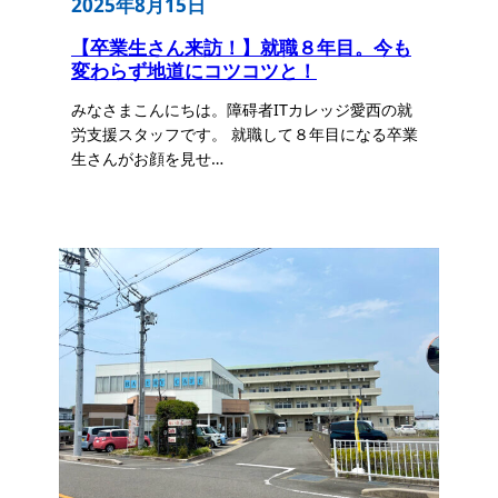
2025年8月15日
【卒業生さん来訪！】就職８年目。今も
変わらず地道にコツコツと！
みなさまこんにちは。障碍者ITカレッジ愛西の就
労支援スタッフです。 就職して８年目になる卒業
生さんがお顔を見せ…