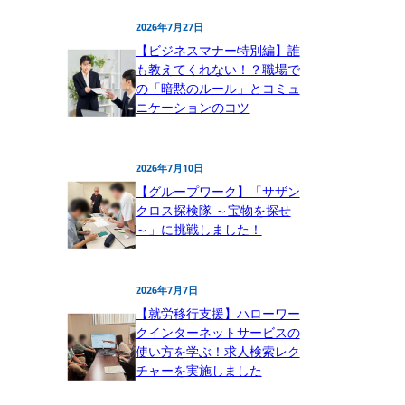
2026年7月27日
【ビジネスマナー特別編】誰
も教えてくれない！？職場で
の「暗黙のルール」とコミュ
ニケーションのコツ
2026年7月10日
【グループワーク】「サザン
クロス探検隊 ～宝物を探せ
～」に挑戦しました！
2026年7月7日
【就労移行支援】ハローワー
クインターネットサービスの
使い方を学ぶ！求人検索レク
チャーを実施しました