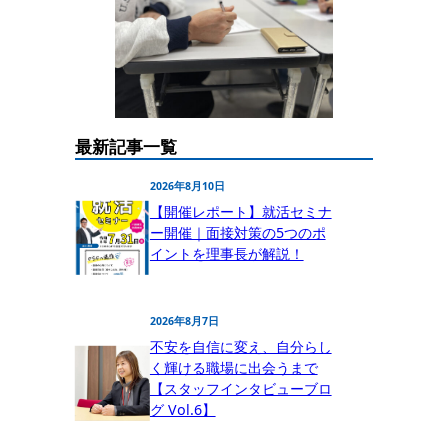
最新記事一覧
2026年8月10日
【開催レポート】就活セミナ
ー開催｜面接対策の5つのポ
イントを理事長が解説！
2026年8月7日
不安を自信に変え、自分らし
く輝ける職場に出会うまで
【スタッフインタビューブロ
グ Vol.6】