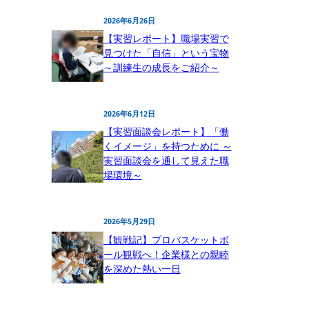
2026年6月26日
【実習レポート】職場実習で
見つけた「自信」という宝物
～訓練生の成長をご紹介～
2026年6月12日
【実習面談会レポート】「働
くイメージ」を持つために ～
実習面談会を通して見えた職
場環境～
2026年5月29日
【観戦記】プロバスケットボ
ール観戦へ！企業様との親睦
を深めた熱い一日