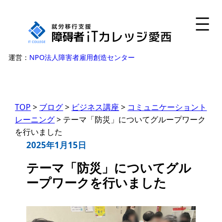
内
容
を
ス
運営：
NPO法人障害者雇用創造センター
キ
ッ
プ
TOP
>
ブログ
>
ビジネス講座
>
コミュニケーショント
レーニング
>
テーマ「防災」についてグループワーク
を行いました
2025年1月15日
テーマ「防災」についてグル
ープワークを行いました