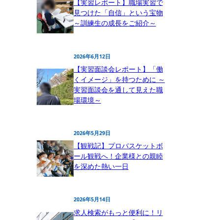
【実習レポート】職場実習で
見つけた「自信」という宝物
～訓練生の成長をご紹介～
2026年6月12日
【実習面談会レポート】「働
くイメージ」を持つために ～
実習面談会を通して見えた職
場環境～
2026年5月29日
【観戦記】プロバスケットボ
ール観戦へ！企業様との親睦
を深めた熱い一日
2026年5月14日
求人検索がもっと便利に！リ