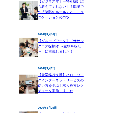
【ビジネスマナー特別編】誰
も教えてくれない！？職場で
の「暗黙のルール」とコミュ
ニケーションのコツ
2026年7月10日
【グループワーク】「サザン
クロス探検隊 ～宝物を探せ
～」に挑戦しました！
2026年7月7日
【就労移行支援】ハローワー
クインターネットサービスの
使い方を学ぶ！求人検索レク
チャーを実施しました
2026年6月26日