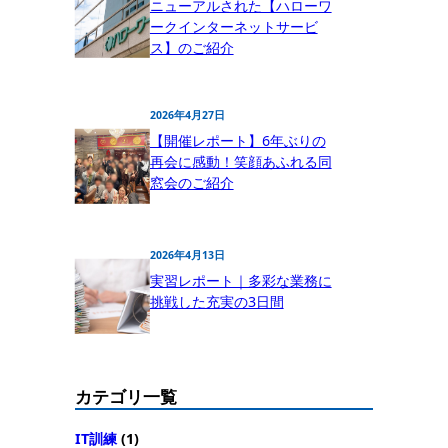
ニューアルされた【ハローワ
ークインターネットサービ
ス】のご紹介
2026年4月27日
【開催レポート】6年ぶりの
再会に感動！笑顔あふれる同
窓会のご紹介
2026年4月13日
実習レポート｜多彩な業務に
挑戦した充実の3日間
カテゴリ一覧
IT訓練
(1)