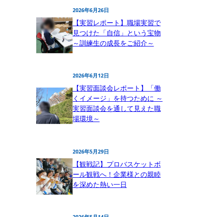
2026年6月26日
【実習レポート】職場実習で
見つけた「自信」という宝物
～訓練生の成長をご紹介～
2026年6月12日
【実習面談会レポート】「働
くイメージ」を持つために ～
実習面談会を通して見えた職
場環境～
2026年5月29日
【観戦記】プロバスケットボ
ール観戦へ！企業様との親睦
を深めた熱い一日
2026年5月14日