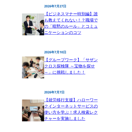
2026年7月27日
【ビジネスマナー特別編】誰
も教えてくれない！？職場で
の「暗黙のルール」とコミュ
ニケーションのコツ
2026年7月10日
【グループワーク】「サザン
クロス探検隊 ～宝物を探せ
～」に挑戦しました！
2026年7月7日
【就労移行支援】ハローワー
クインターネットサービスの
使い方を学ぶ！求人検索レク
チャーを実施しました