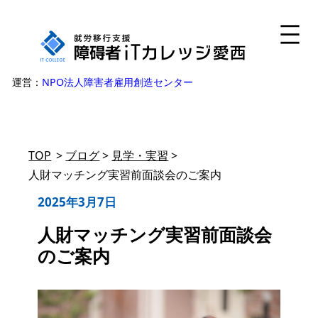
内
容
を
ス
運営：
NPO法人障害者雇用創造センター
キ
ッ
プ
TOP
>
ブログ
>
見学・実習
>
人財マッチング実習前面談会のご案内
2025年3月7日
人財マッチング実習前面談会
のご案内