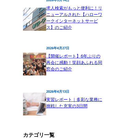
求人検索がもっと便利に！リ
ニューアルされた【ハローワ
ークインターネットサービ
ス】のご紹介
2026年4月27日
【開催レポート】6年ぶりの
再会に感動！笑顔あふれる同
窓会のご紹介
2026年4月13日
実習レポート｜多彩な業務に
挑戦した充実の3日間
カテゴリ一覧